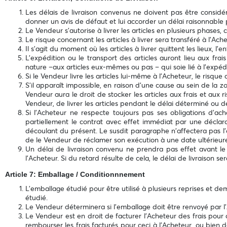
Les délais de livraison convenus ne doivent pas être considér
donner un avis de défaut et lui accorder un délai raisonnable 
Le Vendeur s’autorise à livrer les articles en plusieurs phases
Le risque concernant les articles à livrer sera transféré à l’A
Il s’agit du moment où les articles à livrer quittent les lieux,
L’expédition ou le transport des articles auront lieu aux 
nature –aux articles eux-mêmes ou pas – qui soie lié à l'expéd
Si le Vendeur livre les articles lui-même à l’Acheteur, le risque
S'il apparaît impossible, en raison d'une cause au sein de la zo
Vendeur aura le droit de stocker les articles aux frais et aux
Vendeur, de livrer les articles pendant le délai déterminé ou de 
Si l’Acheteur ne respecte toujours pas ses obligations d'ach
partiellement le contrat avec effet immédiat par une déclara
découlant du présent. Le susdit paragraphe n'affectera pas l'
de le Vendeur de réclamer son exécution à une date ultérieur
Un délai de livraison convenu ne prendra pas effet avant le
l’Acheteur. Si du retard résulte de cela, le délai de livraison 
Article 7: Emballage / Conditionnnement
L’emballage étudié pour être utilisé à plusieurs reprises et de
étudié.
Le Vendeur déterminera si l'emballage doit être renvoyé par l’Ac
Le Vendeur est en droit de facturer l’Acheteur des frais pour
rembourser les frais facturés pour ceci à l’Acheteur, ou bien 