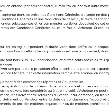
ales, on entend: par courrier postal, e-mail, fax ou par tout autre m
es.
n contenue dans les présentes Conditions Générales de vente ne doit pa
onditions Générales et une traduction de celles-ci, le texte néerlanda
andes subséquentes et les commandes partielles découlant de cet a
 remis ces Conditions Générales plusieurs fois à l’Acheteur. Si ceci 
r est en vigueur pendant la durée visée dans l'offre ou la proposit
 proposition si cette offre ou proposition est sans engagement, dans l
ix sont hors BTW (TVA néerlandaise) et autres coûts possibles, tels que l
engagés.
ivrer une partie de la prestation offerte contre une partie correspond
urnies par l’Acheteur et cette information semble être erronée ou incom
tiquement à des commandes répétées et / ou partielles.
t les spécifications de couleurs, dimensions, poids et autres descripti
is ne doivent être considérés qu’à titre indicatif. L’Acheteur ne peut r
u Vendeur et doivent être retournés au Vendeur sur demande, au frais d
u détriment du Vendeur entre la date de conclusion de l'accord et de 
ents de prix des matières requises et / ou de matières premières, le 