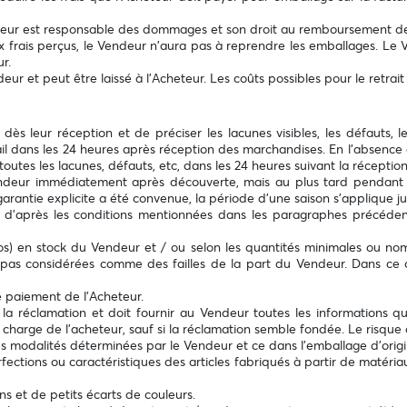
Acheteur est responsable des dommages et son droit au remboursement 
x frais perçus, le Vendeur n'aura pas à reprendre les emballages. Le V
r.
r et peut être laissé à l’Acheteur. Les coûts possibles pour le retrait 
vrés dès leur réception et de préciser les lacunes visibles, les défau
il dans les 24 heures après réception des marchandises. En l'absence
 toutes les lacunes, défauts, etc, dans les 24 heures suivant la récepti
Vendeur immédiatement après découverte, mais au plus tard pendant 
arantie explicite a été convenue, la période d'une saison s'applique ju
’après les conditions mentionnées dans les paragraphes précédents
os) en stock du Vendeur et / ou selon les quantités minimales ou no
t pas considérées comme des failles de la part du Vendeur. Dans ce c
e paiement de l’Acheteur.
a réclamation et doit fournir au Vendeur toutes les informations qui 
a charge de l'acheteur, sauf si la réclamation semble fondée. Le risque 
n les modalités déterminées par le Vendeur et ce dans l'emballage d'ori
tions ou caractéristiques des articles fabriqués à partir de matériaux
 et de petits écarts de couleurs.