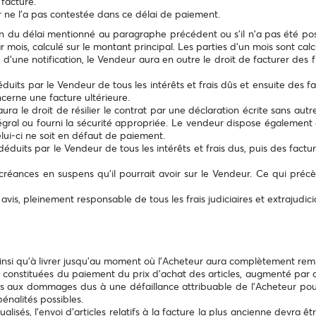
 facture.
 ne l'a pas contestée dans ce délai de paiement.
ion du délai mentionné au paragraphe précédent ou s’il n'a pas été p
mois, calculé sur le montant principal. Les parties d'un mois sont ca
 d’une notification, le Vendeur aura en outre le droit de facturer des 
uits par le Vendeur de tous les intérêts et frais dûs et ensuite des fa
cerne une facture ultérieure.
ura le droit de résilier le contrat par une déclaration écrite sans aut
tégral ou fourni la sécurité appropriée. Le vendeur dispose également 
lui-ci ne soit en défaut de paiement.
éduits par le Vendeur de tous les intérêts et frais dus, puis des fact
créances en suspens qu'il pourrait avoir sur le Vendeur. Ce qui pr
e avis, pleinement responsable de tous les frais judiciaires et extrajudi
 ainsi qu’à livrer jusqu'au moment où l’Acheteur aura complètement rem
t constituées du paiement du prix d'achat des articles, augmenté par
ives aux dommages dus à une défaillance attribuable de l’Acheteur p
pénalités possibles.
vidualisés, l'envoi d’articles relatifs à la facture la plus ancienne de