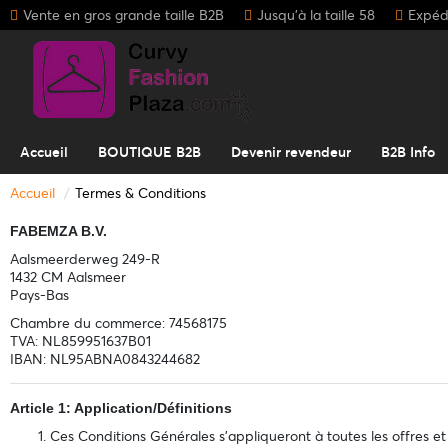
Vente en gros grande taille B2B
Jusqu'à la taille 58
Expédi
Accueil
BOUTIQUE B2B
Devenir revendeur
B2B Info
Accueil
Termes & Conditions
FABEMZA B.V.
Aalsmeerderweg 249-R
1432 CM Aalsmeer
Pays-Bas
Chambre du commerce: 74568175
TVA: NL859951637B01
IBAN: NL95ABNA0843244682
Article 1: Application/Définitions
Ces Conditions Générales s'appliqueront à toutes les offres e