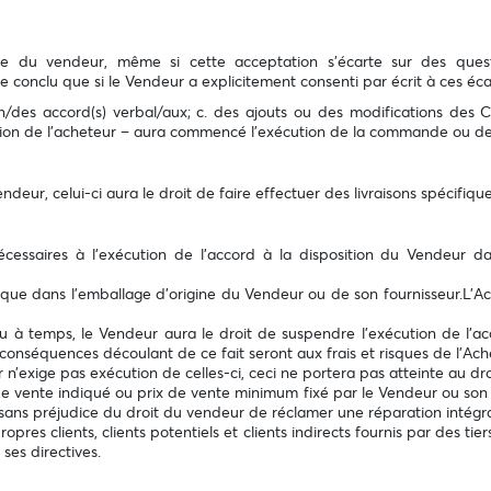
fre du vendeur, même si cette acceptation s'écarte sur des questi
e conclu que si le Vendeur a explicitement consenti par écrit à ces éca
 un/des accord(s) verbal/aux; c. des ajouts ou des modifications de
ction de l'acheteur – aura commencé l'exécution de la commande ou d
ndeur, celui-ci aura le droit de faire effectuer des livraisons spécifique
 nécessaires à l'exécution de l’accord à la disposition du Vendeur d
r que dans l'emballage d'origine du Vendeur ou de son fournisseur.L’
 ou à temps, le Vendeur aura le droit de suspendre l'exécution de l’
conséquences découlant de ce fait seront aux frais et risques de l’Ach
 n’exige pas exécution de celles-ci, ceci ne portera pas atteinte au dr
e vente indiqué ou prix de vente minimum fixé par le Vendeur ou son four
sans préjudice du droit du vendeur de réclamer une réparation intégra
ropres clients, clients potentiels et clients indirects fournis par des tie
ses directives.