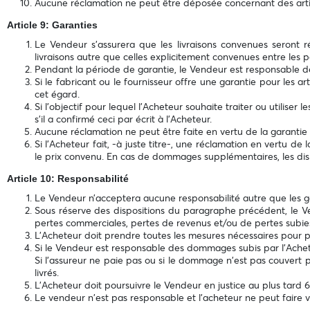
Aucune réclamation ne peut être déposée concernant des artic
Article 9: Garanties
Le Vendeur s'assurera que les livraisons convenues seront
livraisons autre que celles explicitement convenues entre les pa
Pendant la période de garantie, le Vendeur est responsable de la 
Si le fabricant ou le fournisseur offre une garantie pour les 
cet égard.
Si l’objectif pour lequel l’Acheteur souhaite traiter ou utiliser 
s'il a confirmé ceci par écrit à l’Acheteur.
Aucune réclamation ne peut être faite en vertu de la garantie a
Si l’Acheteur fait, -à juste titre-, une réclamation en vertu 
le prix convenu. En cas de dommages supplémentaires, les disp
Article 10: Responsabilité
Le Vendeur n’acceptera aucune responsabilité autre que les g
Sous réserve des dispositions du paragraphe précédent, le 
pertes commerciales, pertes de revenus et/ou de pertes subi
L’Acheteur doit prendre toutes les mesures nécessaires pour p
Si le Vendeur est responsable des dommages subis par l’Achet
Si l'assureur ne paie pas ou si le dommage n'est pas couvert p
livrés.
L'Acheteur doit poursuivre le Vendeur en justice au plus tard 
Le vendeur n'est pas responsable et l'acheteur ne peut faire v