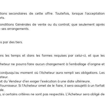
ons secondaires de cette offre. Toutefois, lorsque l'acceptation
rts.
s Conditions Générales de vente ou du contrat; que seulement après
e ses arrangements.
s par des tiers.
ans les temps et dans les formes requises par celui-ci, et que les
Acheteur ne pourra faire aucun changement à l'emballage d'origine et
accordjusqu'au moment où l’Acheteur aura rempli ses obligations. Les
eteur.
oit du Vendeur d'en exiger l'exécution à une date ultérieure.
nisseur. Si l’Acheteur omet de le faire, il sera assujetti à un forfait
le.
rs, si certains critères ne sont pas respectés. L’Acheteur sera obligé de