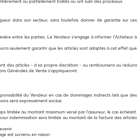
tièrement ou partiellement traités ou ont subi des procéssus.
ueur dans son secteur, sans toutefois donner de garantie sur ces
manière entre les parties. Le Vendeur s'engage à informer l’Acheteur à
r pourra seulement garantir que les articles sont adaptés à cet effet que
ent des articles - à sa propre discrétion - ou remboursera ou réduira
ions Générales de Vente s'appliqueront.
sponsabilité du Vendeur en cas de dommages indirects tels que des
ions sera expressément exclue.
ps limitée au montant maximum versé par l'assureur, le cas échéant.
pour indemnisation sera limitée au montant de la facture des articles
evenir.
age est survenu en raison: