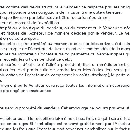
és comme des délais stricts. Si le Vendeur ne respecte pas ses obliga
pour répondre à ces obligations de livraison à une date ultérieure.
, chaque livraison partielle pouvant être facturée séparément.
cheteur au moment de l’expédition.
 l’entrepôt ou la boutique du Vendeur, ou du moment où le Vendeur a info
frais et risques de l’Acheteur de manière décidée par le Vendeur. 
ition ou au transport.
 des articles sera transféré au moment que ces articles arrivent à destin
ne à risque de l’Acheteur, de livrer les articles commandés (de la maniè
 risques de l’acheteur. L’acheteur devra permettre au Vendeur après que
recueillir les articles pendant ce délai.
at après le délai cité à l'alinéa précédent, il sera immédiatement 
tion écrite et par la suite de vendre les articles à des tiers sans q
obligation de l’Acheteur de compenser les coûts (stockage), la perte
e.
 moment où le Vendeur aura reçu toutes les informations nécessaires 
sera prolongé en conséquence.
meurera la propriété du Vendeur. Cet emballage ne pourra pas être utilis
heteur ou si il le recueillera lui-même et aux frais de qui il sera effec
 ces emballages. Si l'emballage est renvoyé gratuitement par l’Achete
déduire les frais que l’Acheteur doit payer pour emballage sur la factu