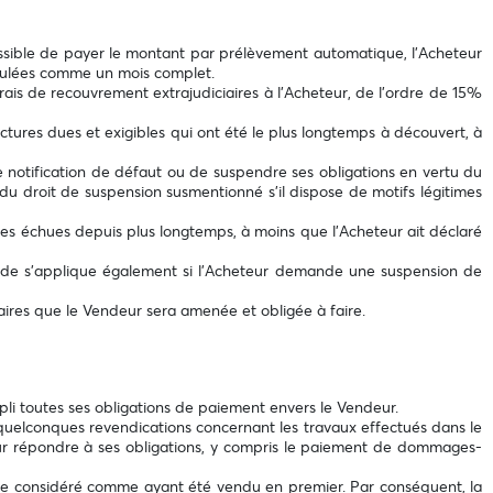
ossible de payer le montant par prélèvement automatique, l’Acheteur
lculées comme un mois complet.
frais de recouvrement extrajudiciaires à l’Acheteur, de l’ordre de 15%
ctures dues et exigibles qui ont été le plus longtemps à découvert, à
re notification de défaut ou de suspendre ses obligations en vertu du
du droit de suspension susmentionné s’il dispose de motifs légitimes
ures échues depuis plus longtemps, à moins que l’Acheteur ait déclaré
écède s’applique également si l’Acheteur demande une suspension de
ciaires que le Vendeur sera amenée et obligée à faire.
pli toutes ses obligations de paiement envers le Vendeur.
 quelconques revendications concernant les travaux effectués dans le
our répondre à ses obligations, y compris le paiement de dommages-
vra être considéré comme ayant été vendu en premier. Par conséquent, la