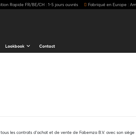
tion Rapide FR/BE/CH : 1-5 jours ouvrés
Fabriqué en Europe : A
Lookbook
Contact
t tous les contrats d'achat et de vente de Fabemza B.V. avec son siè