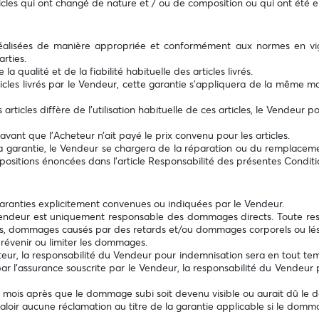
les qui ont changé de nature et / ou de composition ou qui ont été en
 réalisées de manière appropriée et conformément aux normes en vig
rties.
qualité et de la fiabilité habituelle des articles livrés.
articles livrés par le Vendeur, cette garantie s'appliquera de la même 
les articles diffère de l'utilisation habituelle de ces articles, le Vendeu
vant que l’Acheteur n’ait payé le prix convenu pour les articles.
de la garantie, le Vendeur se chargera de la réparation ou du remplacem
ositions énoncées dans l'article Responsabilité des présentes Condit
aranties explicitement convenues ou indiquées par le Vendeur.
Vendeur est uniquement responsable des dommages directs. Toute re
es, dommages causés par des retards et/ou dommages corporels ou lés
révenir ou limiter les dommages.
eur, la responsabilité du Vendeur pour indemnisation sera en tout tem
ar l'assurance souscrite par le Vendeur, la responsabilité du Vendeur 
6 mois après que le dommage subi soit devenu visible ou aurait dû le d
aloir aucune réclamation au titre de la garantie applicable si le domm