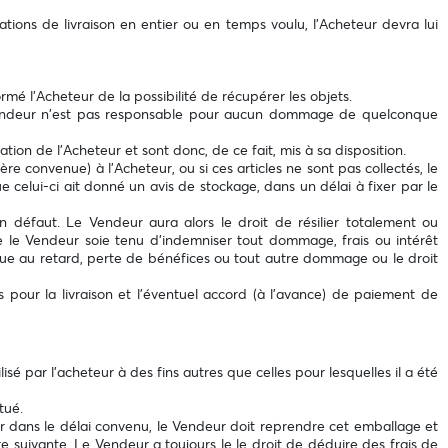
tions de livraison en entier ou en temps voulu, l’Acheteur devra lui
rmé l’Acheteur de la possibilité de récupérer les objets.
Le Vendeur n'est pas responsable pour aucun dommage de quelconque
ation de l’Acheteur et sont donc, de ce fait, mis à sa disposition.
re convenue) à l’Acheteur, ou si ces articles ne sont pas collectés, le
 celui-ci ait donné un avis de stockage, dans un délai à fixer par le
en défaut. Le Vendeur aura alors le droit de résilier totalement ou
ue le Vendeur soie tenu d'indemniser tout dommage, frais ou intérêt
 due au retard, perte de bénéfices ou tout autre dommage ou le droit
pour la livraison et l'éventuel accord (à l’avance) de paiement de
é par l’acheteur à des fins autres que celles pour lesquelles il a été
tué.
ur dans le délai convenu, le Vendeur doit reprendre cet emballage et
re suivante. Le Vendeur a toujours le le droit de déduire des frais de