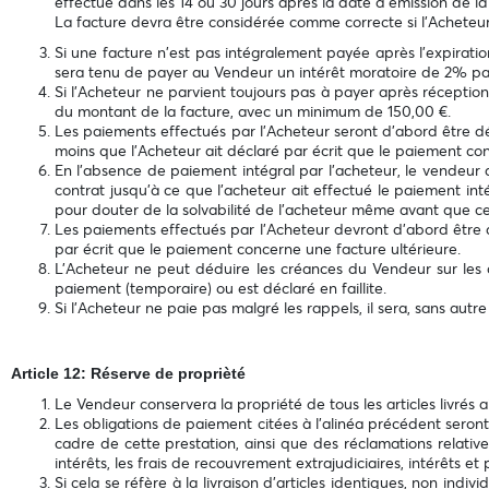
effectué dans les 14 ou 30 jours après la date d'émission de la
La facture devra être considérée comme correcte si l’Acheteur
Si une facture n'est pas intégralement payée après l’expirat
sera tenu de payer au Vendeur un intérêt moratoire de 2% par 
Si l’Acheteur ne parvient toujours pas à payer après réception
du montant de la facture, avec un minimum de 150,00 €.
Les paiements effectués par l’Acheteur seront d'abord être déd
moins que l’Acheteur ait déclaré par écrit que le paiement con
En l'absence de paiement intégral par l'acheteur, le vendeur a
contrat jusqu'à ce que l'acheteur ait effectué le paiement in
pour douter de la solvabilité de l’acheteur même avant que ce
Les paiements effectués par l’Acheteur devront d'abord être d
par écrit que le paiement concerne une facture ultérieure.
L'Acheteur ne peut déduire les créances du Vendeur sur les 
paiement (temporaire) ou est déclaré en faillite.
Si l’Acheteur ne paie pas malgré les rappels, il sera, sans autr
Article 12: Réserve de proprièté
Le Vendeur conservera la propriété de tous les articles livrés
Les obligations de paiement citées à l'alinéa précédent seron
cadre de cette prestation, ainsi que des réclamations relat
intérêts, les frais de recouvrement extrajudiciaires, intérêts et 
Si cela se réfère à la livraison d’articles identiques, non indi