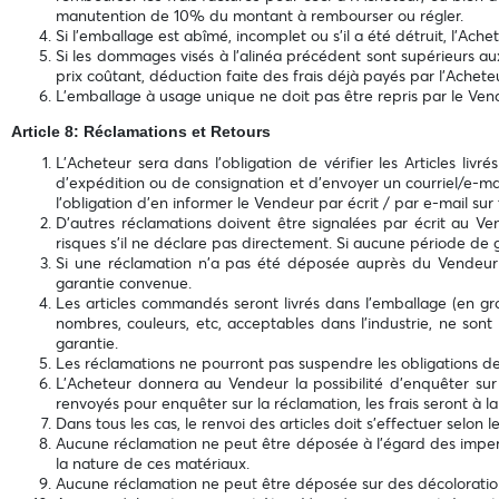
manutention de 10% du montant à rembourser ou régler.
Si l'emballage est abîmé, incomplet ou s'il a été détruit, l'
Si les dommages visés à l'alinéa précédent sont supérieurs au
prix coûtant, déduction faite des frais déjà payés par l’Acheteu
L’emballage à usage unique ne doit pas être repris par le Vendeu
Article 8: Réclamations et Retours
L’Acheteur sera dans l’obligation de vérifier les Articles li
d'expédition ou de consignation et d’envoyer un courriel/e-ma
l’obligation d'en informer le Vendeur par écrit / par e-mail sur
D'autres réclamations doivent être signalées par écrit au 
risques s'il ne déclare pas directement. Si aucune période de g
Si une réclamation n'a pas été déposée auprès du Vendeur d
garantie convenue.
Les articles commandés seront livrés dans l'emballage (en gr
nombres, couleurs, etc, acceptables dans l'industrie, ne son
garantie.
Les réclamations ne pourront pas suspendre les obligations d
L’Acheteur donnera au Vendeur la possibilité d'enquêter sur l
renvoyés pour enquêter sur la réclamation, les frais seront à l
Dans tous les cas, le renvoi des articles doit s'effectuer selo
Aucune réclamation ne peut être déposée à l'égard des imperfec
la nature de ces matériaux.
Aucune réclamation ne peut être déposée sur des décolorations