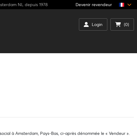
msterdam NL depuis 1978
Devenir revendeur
Login
(0)
ge social à Amsterdam, Pays-Bas, ci-après dénommée le « Vendeur ».