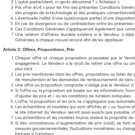
L’autre partie/client, ci-après dénommé l’ « Acheteur ».
Par «Par écrit » pour les fins des présentes Conditions Génér
des progrès de la technologie et des pratiques conventionnell
L'éventuelle nullité d'une (quelconque partie) d'une dispositio
En cas de divergence ou de contradiction entre les présentes C
Ces Conditions Générales s'appliqueront également aux comm
Une relation d'affaires durable existera si le Vendeur a déjà
Générales à chaque nouvel accord afin de les appliquer.
Article 2: Offres, Propositions, Prix
Chaque offre et chaque proposition proposées par le Vendeu
engagement. Le Vendeur a le droit de retirer une offre ou une
plus tard.
Les prix mentionnés dans les offres, propositions ou listes de pr
de manutention et les demandes de remboursement de tiers 
Une offre ou proposition composite n'oblige pas le Vendeur à l
Si l'offre ou la proposition est basée sur les informations fo
d'ajuster les prix et / ou les conditions de livraison indiquées.
L'offre, la proposition et les prix ne s'appliquent pas automa
Les échantillons et modèles qui sont affichés et / ou fournis e
le site Internet du Vendeur seront aussi exacts que possible, ma
Les échantillons et les modèles fournis restent la propriété d
Si des circonstances d’augmentation de prix (coût), se font a
mesures gouvernementales, fluctuations monétaires ou changem
facturer à l’acheteur.