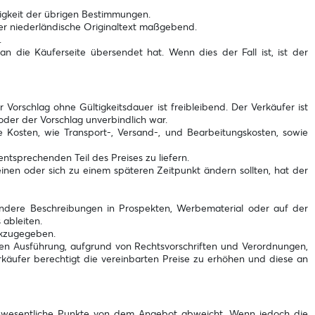
tigkeit der übrigen Bestimmungen.
der niederländische Originaltext maßgebend.
.
 die Käuferseite übersendet hat. Wenn dies der Fall ist, ist der
orschlag ohne Gültigkeitsdauer ist freibleibend. Der Verkäufer ist
der der Vorschlag unverbindlich war.
 Kosten, wie Transport-, Versand-, und Bearbeitungskosten, sowie
tsprechenden Teil des Preises zu liefern.
nen oder sich zu einem späteren Zeitpunkt ändern sollten, hat der
ndere Beschreibungen in Prospekten, Werbematerial oder auf der
 ableiten.
ckzugegeben.
en Ausführung, aufgrund von Rechtsvorschriften und Verordnungen,
äufer berechtigt die vereinbarten Preise zu erhöhen und diese an
unwesentliche Punkte von dem Angebot abweicht. Wenn jedoch die