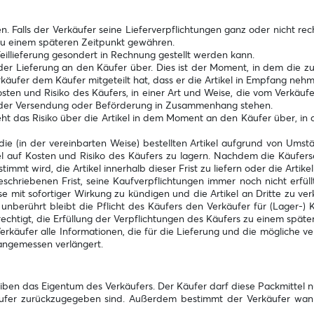
ehen. Falls der Verkäufer seine Lieferverpflichtungen ganz oder nicht r
 zu einem späteren Zeitpunkt gewähren.
 Teillieferung gesondert in Rechnung gestellt werden kann.
 der Lieferung an den Käufer über. Dies ist der Moment, in dem die zu
äufer dem Käufer mitgeteilt hat, dass er die Artikel in Empfang neh
n und Risiko des Käufers, in einer Art und Weise, die vom Verkäufer
mit der Versendung oder Beförderung in Zusammenhang stehen.
geht das Risiko über die Artikel in dem Moment an den Käufer über, in 
e (in der vereinbarten Weise) bestellten Artikel aufgrund von Umstän
kel auf Kosten und Risiko des Käufers zu lagern. Nachdem die Käuferse
immt wird, die Artikel innerhalb dieser Frist zu liefern oder die Artike
chriebenen Frist, seine Kaufverpflichtungen immer noch nicht erfüllt,
eise mit sofortiger Wirkung zu kündigen und die Artikel an Dritte zu ve
unberührt bleibt die Pflicht des Käufers den Verkäufer für (Lager-)
chtigt, die Erfüllung der Verpflichtungen des Käufers zu einem spät
erkäufer alle Informationen, die für die Lieferung und die mögliche ve
angemessen verlängert.
eiben das Eigentum des Verkäufers. Der Käufer darf diese Packmittel
ufer zurückzugegeben sind. Außerdem bestimmt der Verkäufer wann