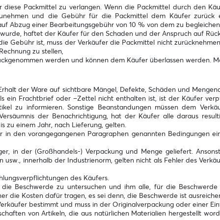
r diese Packmittel zu verlangen. Wenn die Packmittel durch den Kä
zunehmen und die Gebühr für die Packmittel dem Käufer zurück er
t auf Abzug einer Bearbeitungsgebühr von 10 % von dem zu begleichen
 wurde, haftet der Käufer für den Schaden und der Anspruch auf Rück
ie Gebühr ist, muss der Verkäufer die Packmittel nicht zurücknehmen
 Rechnung zu stellen,
rückgenommen werden und können dem Käufer überlassen werden. Mögl
nach Erhalt der Ware auf sichtbare Mängel, Defekte, Schäden und Menge
 ein Frachtbrief oder –Zettel nicht enthalten ist, ist der Käufer verp
tikel zu informieren. Sonstige Beanstandungen müssen dem Verkäu
 Versäumnis der Benachrichtigung, hat der Käufer alle daraus resul
bis zu einem Jahr, nach Lieferung, gelten.
 in den vorangegangenen Paragraphen genannten Bedingungen eingeg
ager, in der (Großhandels-) Verpackung und Menge geliefert. Ansonst
sw., innerhalb der Industrienorm, gelten nicht als Fehler des Verkäufe
lungsverpflichtungen des Käufers.
die Beschwerde zu untersuchen und ihm alle, für die Beschwerde rel
 die Kosten dafür tragen, es sei denn, die Beschwerde ist ausreichen
 Verkäufer bestimmt und muss in der Originalverpackung oder einer E
aften von Artikeln, die aus natürlichen Materialien hergestellt wor