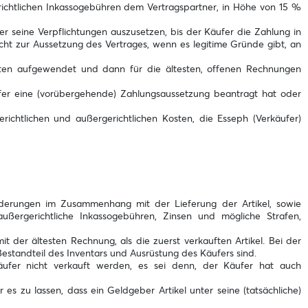
richtlichen Inkassogebühren dem Vertragspartner, in Höhe von 15 %
r seine Verpflichtungen auszusetzen, bis der Käufer die Zahlung in
cht zur Aussetzung des Vertrages, wenn es legitime Gründe gibt, an
ten aufgewendet und dann für die ältesten, offenen Rechnungen
er eine (vorübergehende) Zahlungsaussetzung beantragt hat oder
erichtlichen und außergerichtlichen Kosten, die Esseph (Verkäufer)
rderungen im Zusammenhang mit der Lieferung der Artikel, sowie
ußergerichtliche Inkassogebühren, Zinsen und mögliche Strafen,
it der ältesten Rechnung, als die zuerst verkauften Artikel. Bei der
estandteil des Inventars und Ausrüstung des Käufers sind.
äufer nicht verkauft werden, es sei denn, der Käufer hat auch
es zu lassen, dass ein Geldgeber Artikel unter seine (tatsächliche)