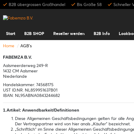
B2B übergrossen Großhandel
Bis Größe 58
Schneller 
Start
B2B SHOP
Reseller werden
B2B Info
Lookbo
Home
AGB's
FABEMZA B.V.
Aalsmeerderweg 249-R
1432 CM Aalsmeer
Niederlande
Handelskammer: 74568175
UST ID.NR. NL859951637B01
IBAN: NL95ABNA0843244682
1.Artikel: Anwendbarkeit/Definitionen
Diese Allgemeinen Geschäftsbedingungen gelten für alle Ange
Der Vertragspartner wird von hier anals „Käufer“ bezeichnet.
„Schriftlich“ im Sinne dieser Allgemeinen Geschäftsbedingung