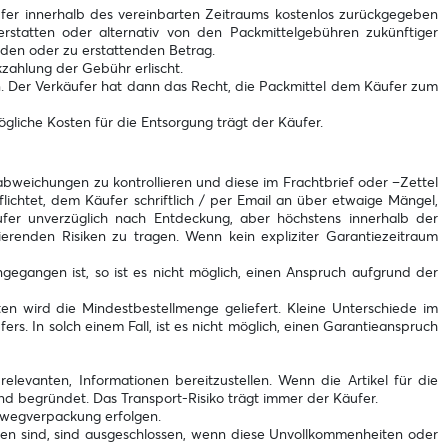
ufer innerhalb des vereinbarten Zeitraums kostenlos zurückgegeben
statten oder alternativ von den Packmittelgebühren zukünftiger
den oder zu erstattenden Betrag.
zahlung der Gebühr erlischt.
. Der Verkäufer hat dann das Recht, die Packmittel dem Käufer zum
iche Kosten für die Entsorgung trägt der Käufer.
nabweichungen zu kontrollieren und diese im Frachtbrief oder –Zettel
flichtet, dem Käufer schriftlich / per Email an über etwaige Mängel,
fer unverzüglich nach Entdeckung, aber höchstens innerhalb der
tierenden Risiken zu tragen. Wenn kein expliziter Garantiezeitraum
angen ist, so ist es nicht möglich, einen Anspruch aufgrund der
en wird die Mindestbestellmenge geliefert. Kleine Unterschiede im
rs. In solch einem Fall, ist es nicht möglich, einen Garantieanspruch
evanten, Informationen bereitzustellen. Wenn die Artikel für die
d begründet. Das Transport-Risiko trägt immer der Käufer.
inwegverpackung erfolgen.
den sind, sind ausgeschlossen, wenn diese Unvollkommenheiten oder