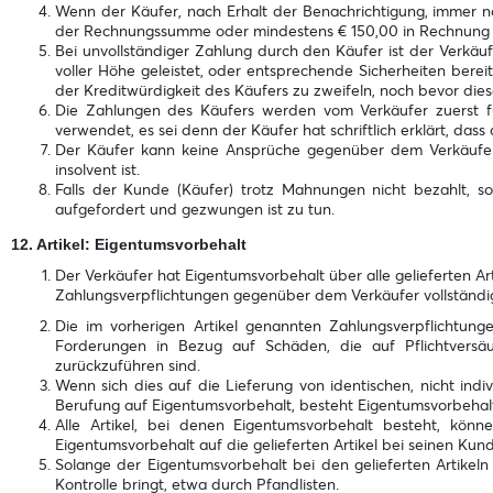
Wenn der Käufer, nach Erhalt der Benachrichtigung, immer n
der Rechnungssumme oder mindestens € 150,00 in Rechnung z
Bei unvollständiger Zahlung durch den Käufer ist der Verkäu
voller Höhe geleistet, oder entsprechende Sicherheiten bere
der Kreditwürdigkeit des Käufers zu zweifeln, noch bevor dies
Die Zahlungen des Käufers werden vom Verkäufer zuerst f
verwendet, es sei denn der Käufer hat schriftlich erklärt, d
Der Käufer kann keine Ansprüche gegenüber dem Verkäufer 
insolvent ist.
Falls der Kunde (Käufer) trotz Mahnungen nicht bezahlt, so 
aufgefordert und gezwungen ist zu tun.
12. Artikel: Eigentumsvorbehalt
Der Verkäufer hat Eigentumsvorbehalt über alle gelieferten Ar
Zahlungsverpflichtungen gegenüber dem Verkäufer vollständig 
Die im vorherigen Artikel genannten Zahlungsverpflichtun
Forderungen in Bezug auf Schäden, die auf Pflichtversäum
zurückzuführen sind.
Wenn sich dies auf die Lieferung von identischen, nicht indiv
Berufung auf Eigentumsvorbehalt, besteht Eigentumsvorbehalt 
Alle Artikel, bei denen Eigentumsvorbehalt besteht, kö
Eigentumsvorbehalt auf die gelieferten Artikel bei seinen Kun
Solange der Eigentumsvorbehalt bei den gelieferten Artikeln 
Kontrolle bringt, etwa durch Pfandlisten.