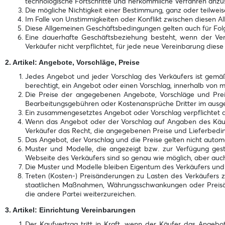
technologische Fortschritte und herkömmliche Verfahren anzus
Die mögliche Nichtigkeit einer Bestimmung, ganz oder teilwei
Im Falle von Unstimmigkeiten oder Konflikt zwischen diesen 
Diese Allgemeinen Geschäftsbedingungen gelten auch für Fol
Eine dauerhafte Geschäftsbeziehung besteht, wenn der Verk
Verkäufer nicht verpflichtet, für jede neue Vereinbarung di
2. Artikel: Angebote, Vorschläge, Preise
Jedes Angebot und jeder Vorschlag des Verkäufers ist gemäß 
berechtigt, ein Angebot oder einen Vorschlag, innerhalb von
Die Preise der angegebenen Angebote, Vorschläge und Preis
Bearbeitungsgebühren oder Kostenansprüche Dritter im ausges
Ein zusammengesetztes Angebot oder Vorschlag verpflichtet de
Wenn das Angebot oder der Vorschlag auf Angaben des Käufer
Verkäufer das Recht, die angegebenen Preise und Lieferbed
Das Angebot, der Vorschlag und die Preise gelten nicht autom
Muster und Modelle, die angezeigt bzw. zur Verfügung ges
Webseite des Verkäufers sind so genau wie möglich, aber auch
Die Muster und Modelle bleiben Eigentum des Verkäufers und
Treten (Kosten-) Preisänderungen zu Lasten des Verkäufers
staatlichen Maßnahmen, Währungsschwankungen oder Preisänd
die andere Partei weiterzureichen.
3. Artikel: Einrichtung Vereinbarungen
Der Kaufvertrag tritt in Kraft, wenn der Käufer das Ang