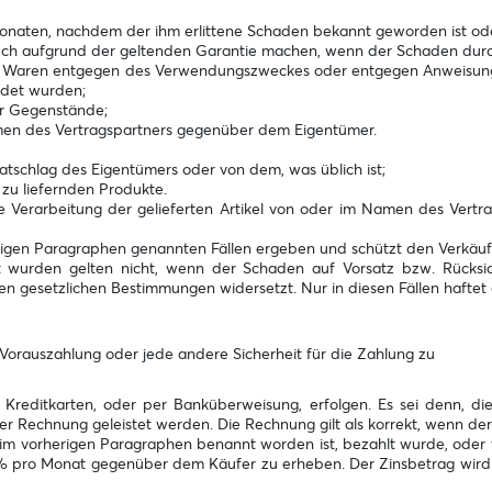
onaten, nachdem der ihm erlittene Schaden bekannt geworden ist oder
ruch aufgrund der geltenden Garantie machen, wenn der Schaden durc
aren entgegen des Verwendungszweckes oder entgegen Anweisungen, 
ndet wurden;
r Gegenstände;
men des Vertragspartners gegenüber dem Eigentümer.
tschlag des Eigentümers oder von dem, was üblich ist;
 zu liefernden Produkte.
e Verarbeitung der gelieferten Artikel von oder im Namen des Vertra
herigen Paragraphen genannten Fällen ergeben und schützt den Verkäu
 wurden gelten nicht, wenn der Schaden auf Vorsatz bzw. Rücksich
gesetzlichen Bestimmungen widersetzt. Nur in diesen Fällen haftet d
)Vorauszahlung oder jede andere Sicherheit für die Zahlung zu
n Kreditkarten, oder per Banküberweisung, erfolgen. Es sei denn, die
r Rechnung geleistet werden. Die Rechnung gilt als korrekt, wenn der 
e im vorherigen Paragraphen benannt worden ist, bezahlt wurde, oder 
 2 % pro Monat gegenüber dem Käufer zu erheben. Der Zinsbetrag wi