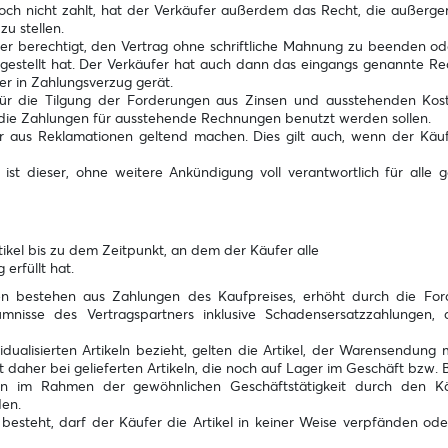
och nicht zahlt, hat der Verkäufer außerdem das Recht, die außerge
u stellen.
fer berechtigt, den Vertrag ohne schriftliche Mahnung zu beenden ode
itgestellt hat. Der Verkäufer hat auch dann das eingangs genannte Re
er in Zahlungsverzug gerät.
ür die Tilgung der Forderungen aus Zinsen und ausstehenden Kos
ass die Zahlungen für ausstehende Rechnungen benutzt werden sollen.
aus Reklamationen geltend machen. Dies gilt auch, wenn der Käuf
ist dieser, ohne weitere Ankündigung voll verantwortlich für alle g
tikel bis zu dem Zeitpunkt, an dem der Käufer alle
erfüllt hat.
gen bestehen aus Zahlungen des Kaufpreises, erhöht durch die Fo
nisse des Vertragspartners inklusive Schadensersatzzahlungen, a
idualisierten Artikeln bezieht, gelten die Artikel, der Warensendung m
daher bei gelieferten Artikeln, die noch auf Lager im Geschäft bzw. B
nnen im Rahmen der gewöhnlichen Geschäftstätigkeit durch den K
den.
besteht, darf der Käufer die Artikel in keiner Weise verpfänden oder 