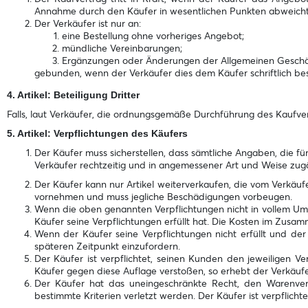
Annahme durch den Käufer in wesentlichen Punkten abweicht, t
Der Verkäufer ist nur an:
eine Bestellung ohne vorheriges Angebot;
mündliche Vereinbarungen;
Ergänzungen oder Änderungen der Allgemeinen Geschä
gebunden, wenn der Verkäufer dies dem Käufer schriftlich bes
4. Artikel: Beteiligung Dritter
Falls, laut Verkäufer, die ordnungsgemäße Durchführung des Kaufver
5. Artikel: Verpflichtungen des Käufers
Der Käufer muss sicherstellen, dass sämtliche Angaben, die f
Verkäufer rechtzeitig und in angemessener Art und Weise zugän
Der Käufer kann nur Artikel weiterverkaufen, die vom Verkäuf
vornehmen und muss jegliche Beschädigungen vorbeugen.
Wenn die oben genannten Verpflichtungen nicht in vollem Umfan
Käufer seine Verpflichtungen erfüllt hat. Die Kosten im Zusa
Wenn der Käufer seine Verpflichtungen nicht erfüllt und der 
späteren Zeitpunkt einzufordern.
Der Käufer ist verpflichtet, seinen Kunden den jeweiligen V
Käufer gegen diese Auflage verstoßen, so erhebt der Verkäufer
Der Käufer hat das uneingeschränkte Recht, den Warenverk
bestimmte Kriterien verletzt werden. Der Käufer ist verpflicht