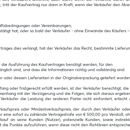
ritt der Kaufvertrag nur dann in Kraft, wenn der Verkäufer den Abwe
ftsbedingungen oder Vereinbarungen;
tätigt hat, oder so bald der Verkäufer - ohne Einwände des Käufers –
trages dies verlangt, hat der Verkäufer das Recht, bestimmte Lieferun
ür die Ausführung des Kaufvertrages benötigt werden, für den
glich sind, und dass die Informationen richtig und vollständig sind.
er oder dessen Lieferanten in der Originalverpackung geliefert word
g oder fristgerecht erfüllt werden, ist der Verkäufer berechtigt, di
mmenhang mit der Verzögerung und die Folgen, die sich daraus ergeben,
Verkäufer die Leistung der anderen Partei nicht einfordert, erlisch
erkaufspreis oder Mindestverkaufspreis, der durch den Verkäufer oder
 eine sofort zu zahlende Vertragsstrafe von € 500,00 pro Verstoß, ohn
auf an seine Kunden (Nutzer), potenzielle Kunden, sowie indirekt
et die Punkte aufzuführen, wenn diese nicht den Richtlinien entspreche