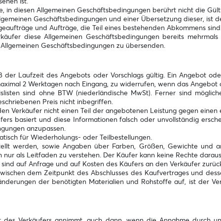
ehen ist.
se, in diesen Allgemeinen Geschäftsbedingungen berührt nicht die Gül
Allgemeinen Geschäftsbedingungen und einer Übersetzung dieser, ist 
geaufträge und Aufträge, die Teil eines bestehenden Abkommens sind
äufer diese Allgemeinen Geschäftsbedingungen bereits mehrmals an
ese Allgemeinen Geschäftsbedingungen zu übersenden.
der Laufzeit des Angebots oder Vorschlags gültig. Ein Angebot oder V
 maximal 2 Werktagen nach Eingang, zu widerrufen, wenn das Angebot o
listen sind ohne BTW (niederländische MwSt). Ferner sind mögliche
chriebenen Preis nicht inbegriffen.
n Verkäufer nicht einen Teil der angebotenen Leistung gegen einen en
s basiert und diese Informationen falsch oder unvollständig erschei
ingungen anzupassen.
atisch für Wiederholungs- oder Teilbestellungen.
tellt werden, sowie Angaben über Farben, Größen, Gewichte und a
 nur als Leitfaden zu verstehen. Der Käufer kann keine Rechte daraus
 sind auf Anfrage und auf Kosten des Käufers an den Verkäufer zurü
 zwischen dem Zeitpunkt des Abschlusses des Kaufvertrages und dess
erungen der benötigten Materialien und Rohstoffe auf, ist der Verk
ebot des Verkäufers annimmt, auch dann, wenn die Annahme durch 