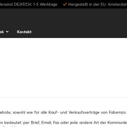
Versand DE/AT/CH: 1-5 Werktage
Hergestellt in der EU: Amsterda
ok
Kontakt
bote, sowohl wie für alle Kauf- und Verkaufsverträge von Fabemza B.
en bedeutet: per Brief, Email, Fax oder jede andere Art der Kommunika