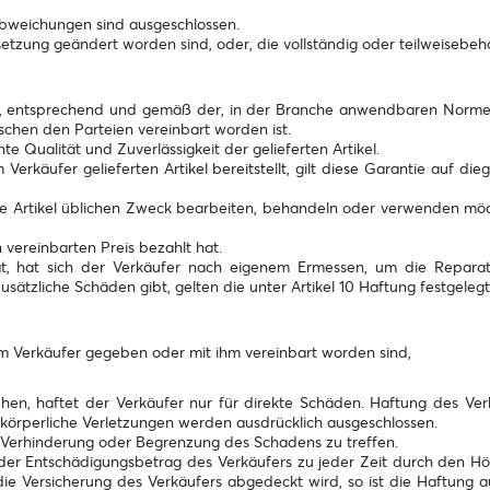
bweichungen sind ausgeschlossen.
etzung geändert worden sind, oder, die vollständig oder teilweisebeh
ngen, entsprechend und gemäß der, in der Branche anwendbaren Norme
schen den Parteien vereinbart worden ist.
e Qualität und Zuverlässigkeit der gelieferten Artikel.
 Verkäufer gelieferten Artikel bereitstellt, gilt diese Garantie auf d
diese Artikel üblichen Zweck bearbeiten, behandeln oder verwenden möc
 vereinbarten Preis bezahlt hat.
, hat sich der Verkäufer nach eigenem Ermessen, um die Reparatu
sätzliche Schäden gibt, gelten die unter Artikel 10 Haftung festgel
vom Verkäufer gegeben oder mit ihm vereinbart worden sind,
n, haftet der Verkäufer nur für direkte Schäden. Haftung des Verk
 körperliche Verletzungen werden ausdrücklich ausgeschlossen.
r Verhinderung oder Begrenzung des Schadens zu treffen.
 der Entschädigungsbetrag des Verkäufers zu jeder Zeit durch den Hö
ie Versicherung des Verkäufers abgedeckt wird, so ist die Haftung 