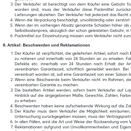
Der Verkäufer ist berechtigt von dem Käufer eine Gebühr fü
worden sind, muss der Verkäufer diese Packmittel zurück
Lieferungen abziehen. Der Verkäufer hat jederzeit das Rech
Wenn die Verpackung beschädigt, unvollständig oder zerstört
Wenn der im vorherigen Absatz genannte Schaden höher als d
Selbstkostenpreis, abzüglich der schon geleisteten Gebühr, in
Packmittel zur Einzelnutzung müssen vom Verkäufer nicht zu
8. Artikel: Beschwerden und Reklamationen
Der Käufer ist verpflichtet, die gelieferten Artikel, sofort 
zu notieren und innerhalb von 24 Stunden an zu emailen. Falls
Defekte etc. innerhalb von 24 Stunden nach Erhalt der Ar
vereinbarten Garantiezeit, schriftlich gemeldet werden. Bei
vereinbart worden ist, soll eine Garantiezeit von einer Saison 
Wenn eine Beschwerde beim Verkäufer nicht im Rahmen, der
vereinbarten Garantie zu machen.
Die bestellten Artikel werden, sofern beim Verkäufer auf L
Hinblick auf die angegebenen Maße, Gewichte, Zahlen, Farben u
zu erheben.
Beschwerden haben keine aufschiebende Wirkung auf die Zah
Der Käufer muss dem Verkäufer die Möglichkeit einräumen, 
Untersuchung zurückgegeben müssen, muss der Vertragspartner
In allen Fällen, wird die Art und Weise der Rücksendung vom
Reklamationen aufgrund von Unvollkommenheiten und Eigensch