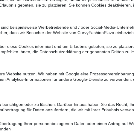
rlaubnis gebeten, sie zu platzieren. Sie können Cookies deaktivieren, 
s sind beispielsweise Werbetreibende und / oder Social-Media-Untern
icher, dass wir Besucher der Website von CurvyFashionPlaza einbezie
er diese Cookies informiert und um Erlaubnis gebeten, sie zu platziere
mpfehlen Ihnen, die Datenschutzerklärung der genannten Dritten zu les
sere Website nutzen. Wir haben mit Google eine Prozessorvereinbaru
tenen Analytics-Informationen für andere Google-Dienste zu verwenden,
berichtigen oder zu löschen. Darüber hinaus haben Sie das Recht, Ihr
nübertragung für Daten anzufordern, die wir mit Ihrer Erlaubnis verwe
übertragung Ihrer personenbezogenen Daten oder einen Antrag auf Wide
senden