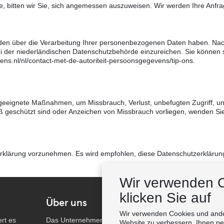
e, bitten wir Sie, sich angemessen auszuweisen. Wir werden Ihre Anfrag
erden über die Verarbeitung Ihrer personenbezogenen Daten haben. N
der niederländischen Datenschutzbehörde einzureichen. Sie können s
ens.nl/nl/contact-met-de-autoriteit-persoonsgegevens/tip-ons.
t geeignete Maßnahmen, um Missbrauch, Verlust, unbefugten Zugriff, 
geschützt sind oder Anzeichen von Missbrauch vorliegen, wenden Sie
rklärung vorzunehmen. Es wird empfohlen, diese Datenschutzerklärung
Wir verwenden 
klicken Sie auf
Über uns
Kontakt
Wir verwenden Cookies und ander
rt es
Das Unternehmen | Über uns
Fabemza B.V.
Website zu verbessern, Ihnen per