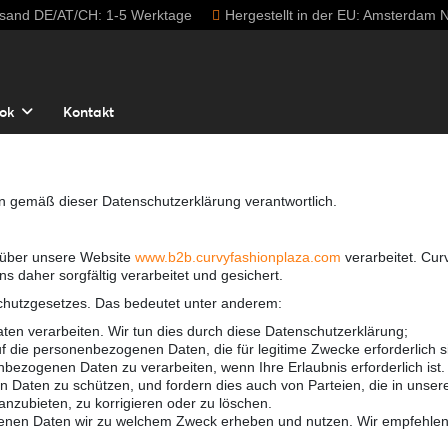
rsand DE/AT/CH: 1-5 Werktage
Hergestellt in der EU: Amsterdam N
ok
Kontakt
n gemäß dieser Datenschutzerklärung verantwortlich.
 über unsere Website
www.b2b.curvyfashionplaza.com
verarbeitet. Cur
aher sorgfältig verarbeitet und gesichert.
schutzgesetzes. Das bedeutet unter anderem:
en verarbeiten. Wir tun dies durch diese Datenschutzerklärung;
ie personenbezogenen Daten, die für legitime Zwecke erforderlich s
nbezogenen Daten zu verarbeiten, wenn Ihre Erlaubnis erforderlich ist.
n Daten zu schützen, und fordern dies auch von Parteien, die in unse
anzubieten, zu korrigieren oder zu löschen.
enen Daten wir zu welchem Zweck erheben und nutzen. Wir empfehlen Ih