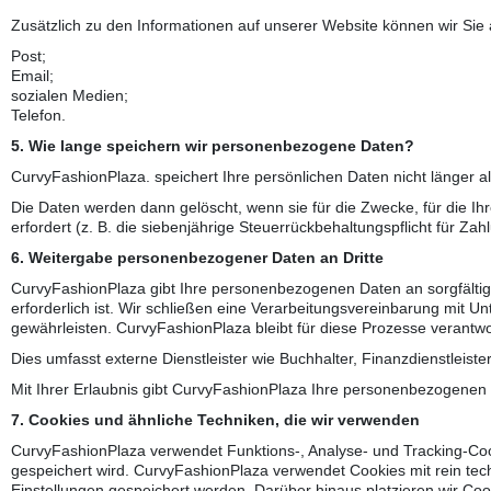
Zusätzlich zu den Informationen auf unserer Website können wir Sie
Post;
Email;
sozialen Medien;
Telefon.
5. Wie lange speichern wir personenbezogene Daten?
CurvyFashionPlaza. speichert Ihre persönlichen Daten nicht länger a
Die Daten werden dann gelöscht, wenn sie für die Zwecke, für die Ih
erfordert (z. B. die siebenjährige Steuerrückbehaltungspflicht für Zah
6. Weitergabe personenbezogener Daten an Dritte
CurvyFashionPlaza gibt Ihre personenbezogenen Daten an sorgfältig a
erforderlich ist. Wir schließen eine Verarbeitungsvereinbarung mit 
gewährleisten. CurvyFashionPlaza bleibt für diese Prozesse verantwor
Dies umfasst externe Dienstleister wie Buchhalter, Finanzdienstle
Mit Ihrer Erlaubnis gibt CurvyFashionPlaza Ihre personenbezogenen Da
7. Cookies und ähnliche Techniken, die wir verwenden
CurvyFashionPlaza verwendet Funktions-, Analyse- und Tracking-Cook
gespeichert wird. CurvyFashionPlaza verwendet Cookies mit rein tech
Einstellungen gespeichert werden. Darüber hinaus platzieren wir Cook