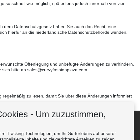
e so schnell wie möglich, spätestens jedoch innerhalb von vier
ach dem Datenschutzgesetz haben Sie auch das Recht, eine
ich hierfür an die niederländische Datenschutzbehörde wenden.
unerwünschte Offenlegung und unbefugte Änderungen zu verhindern.
 sich bitte an sales@curvyfashionplaza.com
 regelmäßig zu lesen, damit Sie über diese Änderungen informiert
Cookies - Um zuzustimmen,
Folge uns
e Tracking-Technologien, um Ihr Surferlebnis auf unserer
sonalisierte Inhalte und zielgerichtete Anzeigen zu zeigen,