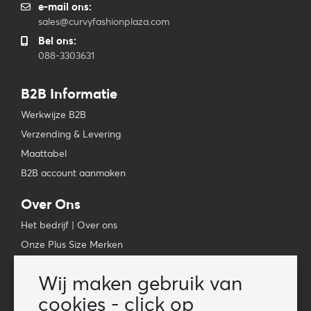
e-mail ons:
sales@curvyfashionplaza.com
Bel ons:
088-3303631
B2B Informatie
Werkwijze B2B
Verzending & Levering
Maattabel
B2B account aanmaken
Over Ons
Het bedrijf | Over ons
Onze Plus Size Merken
Algemene Voorwaarden
Wij maken gebruik van
Privacybeleid
cookies - click op